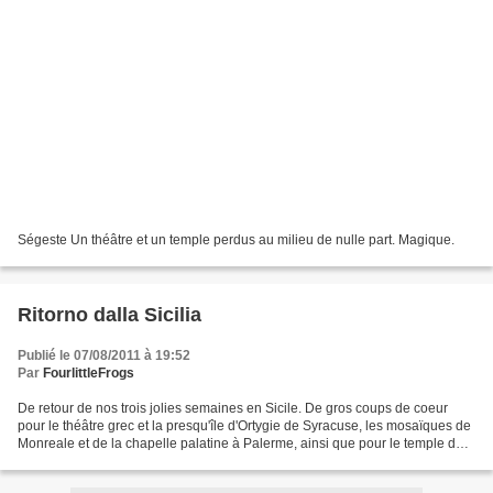
Ségeste Un théâtre et un temple perdus au milieu de nulle part. Magique.
Ritorno dalla Sicilia
Publié le 07/08/2011 à 19:52
Par
FourlittleFrogs
De retour de nos trois jolies semaines en Sicile. De gros coups de coeur
pour le théâtre grec et la presqu'île d'Ortygie de Syracuse, les mosaïques de
Monreale et de la chapelle palatine à Palerme, ainsi que pour le temple de
Segeste perdu au milieu de...