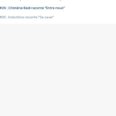
#26 : Chimène Badi raconte "Entre nous"
#25 : Indochine raconte "3e sexe"
#24 : Zaho raconte "C'est chelou"
#23 : Patrick Bruel raconte "Au café des délices"
#22 : Kyo raconte "Le chemin"
#21 : Nolwenn Leroy raconte "Cassé"
#20 : Patrick Hernandez raconte "Born to be alive"
#19 : Lorie raconte "Près de moi"
#18 : Michael Jones raconte "A nos actes manqués" (avec Jean-Jacque
#17 : Khaled raconte "Aïcha"
#16 : Corneille raconte "Parce qu'on vient de loin"
#15 : Indochine raconte "L'aventurier"