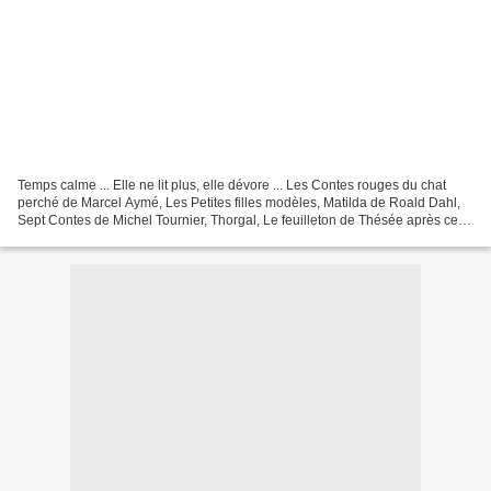
Temps calme ... Elle ne lit plus, elle dévore ... Les Contes rouges du chat
perché de Marcel Aymé, Les Petites filles modèles, Matilda de Roald Dahl,
Sept Contes de Michel Tournier, Thorgal, Le feuilleton de Thésée après celui
d'Hermès ... Je me revois...