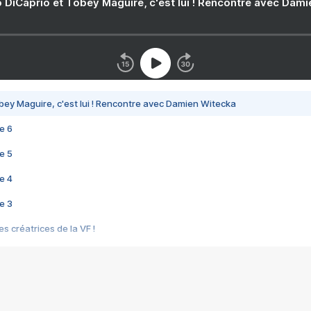
 DiCaprio et Tobey Maguire, c'est lui ! Rencontre avec Dam
bey Maguire, c'est lui ! Rencontre avec Damien Witecka
e 6
e 5
e 4
e 3
s créatrices de la VF !
e 2
e 1
e Mektoub My Love arrive enfin ! Rencontre avec Shaïn Boumedine et Sal