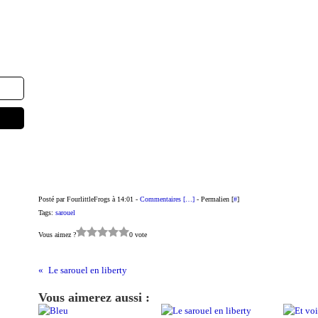
Posté par FourlittleFrogs à 14:01 -
Commentaires [
…
]
- Permalien [
#
]
Tags:
sarouel
Vous aimez ?
0 vote
Le sarouel en liberty
Vous aimerez aussi :