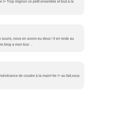
br /> Trop mignon ce petit ensemble et tout à la
s souris, nous en avons eu deux ! Il en reste au
tre blog a mon tour ...
rsévérance de coudre à la main!<br /> au fait,vous