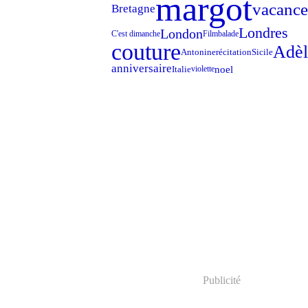
margot
vacance
Bretagne
Londres
London
C'est dimanche
Film
balade
couture
Adèl
Antonine
récitation
Sicile
anniversaire
noel
Italie
violette
Publicité