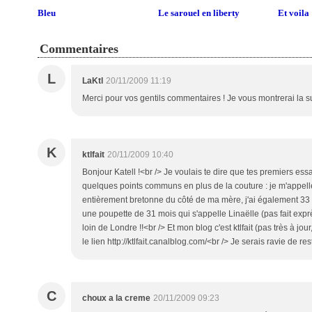
Bleu
Le sarouel en liberty
Et voila 
Commentaires
L
LaKtl
20/11/2009 11:19
Merci pour vos gentils commentaires ! Je vous montrerai la suit
K
ktlfait
20/11/2009 10:40
Bonjour Katell !<br /> Je voulais te dire que tes premiers essa
quelques points communs en plus de la couture : je m'appelle 
entièrement bretonne du côté de ma mère, j'ai également 33 an
une poupette de 31 mois qui s'appelle Linaëlle (pas fait exprès
loin de Londre !!<br /> Et mon blog c'est ktlfait (pas très à jo
le lien http://ktlfait.canalblog.com/<br /> Je serais ravie de res
C
choux a la creme
20/11/2009 09:23