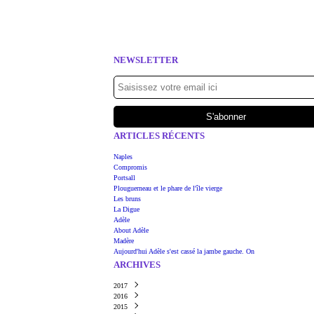
NEWSLETTER
ARTICLES RÉCENTS
Naples
Compromis
Portsall
Plouguerneau et le phare de l'île vierge
Les bruns
La Digue
Adèle
About Adèle
Madère
Aujourd'hui Adèle s'est cassé la jambe gauche. On
ARCHIVES
2017
2016
Juin
(1)
2015
Mars
Août
(1)
(1)