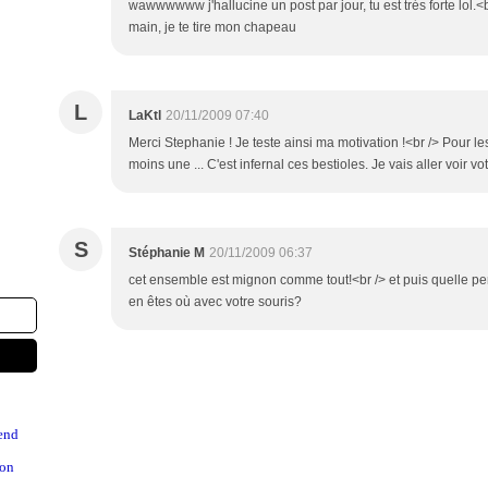
wawwwwww j'hallucine un post par jour, tu est trés forte lol.<
main, je te tire mon chapeau
L
LaKtl
20/11/2009 07:40
Merci Stephanie ! Je teste ainsi ma motivation !<br /> Pour le
moins une ... C'est infernal ces bestioles. Je vais aller voir vo
S
Stéphanie M
20/11/2009 06:37
cet ensemble est mignon comme tout!<br /> et puis quelle pe
en êtes où avec votre souris?
end
on