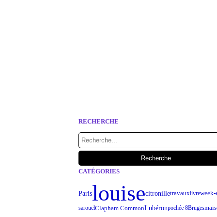
RECHERCHE
CATÉGORIES
louise
travaux
week-
Paris
citronille
livre
Lubéron
mais
Clapham Common
sarouel
pochée 8
Bruges