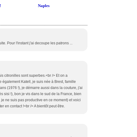
!
Naples
e. Pour l'instant j'ai decoupe les patrons ...
is citronilles sont superbes.<br /> Et on a
également Katell, je suis née à Brest, famille
s (1976 !), je démarre aussi dans la couture, j'ai
 sisi !), bon je vis dans le sud de la France, bien
ur, je ne suis pas productive en ce moment) et voici
ter en contact !<br /> A bientôt peut être.