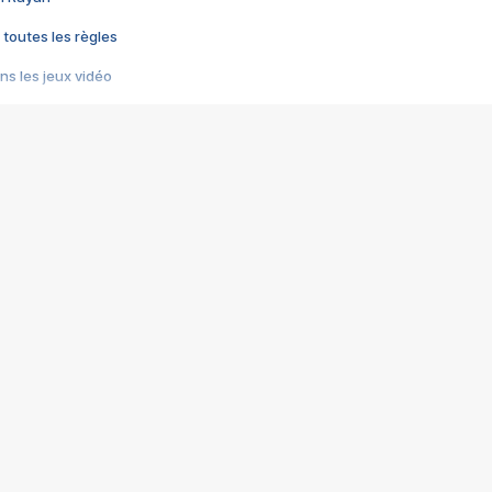
 toutes les règles
s les jeux vidéo
us choquant de Rockstar ? - Le scandale BULLY
e plus moche de Steam
du RÊVE tourne au CAUCHEMAR
pendant 8 heures
it… à tort
umiliés par un jeu vidéo
ire - Final Fantasy 8
ti un empire - Age of Empires
story DOFUS
tard, il crée l'un des pires jeux de tous les temps, MindsEye.