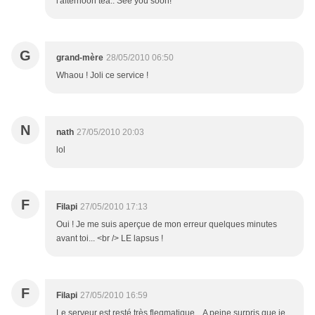
l'afternoon tea.. See you soon!
G
grand-mère
28/05/2010 06:50
Whaou ! Joli ce service !
N
nath
27/05/2010 20:03
lol
F
Filapi
27/05/2010 17:13
Oui ! Je me suis aperçue de mon erreur quelques minutes
avant toi... <br /> LE lapsus !
F
Filapi
27/05/2010 16:59
Le serveur est resté très flegmatique... A peine surpris que je