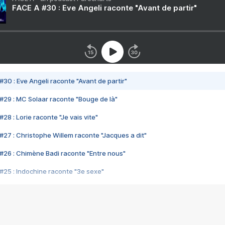
FACE A #30 : Eve Angeli raconte "Avant de partir"
#30 : Eve Angeli raconte "Avant de partir"
#29 : MC Solaar raconte "Bouge de là"
28 : Lorie raconte "Je vais vite"
#27 : Christophe Willem raconte "Jacques a dit"
#26 : Chimène Badi raconte "Entre nous"
#25 : Indochine raconte "3e sexe"
#24 : Zaho raconte "C'est chelou"
#23 : Patrick Bruel raconte "Au café des délices"