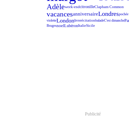
Adèle
week-end
citronille
Clapham Common
vacances
Londres
anniversaire
pochée
London
récitation
Pa
violette
livre
balade
C'est dimanche
noel
Lubéron
Sicile
Italie
Bruges
Publicité