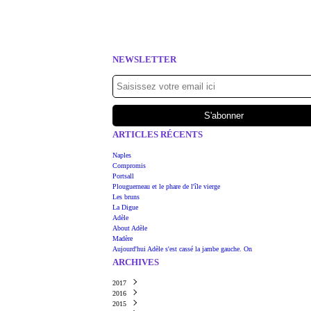
NEWSLETTER
ARTICLES RÉCENTS
Naples
Compromis
Portsall
Plouguerneau et le phare de l'île vierge
Les bruns
La Digue
Adèle
About Adèle
Madère
Aujourd'hui Adèle s'est cassé la jambe gauche. On
ARCHIVES
2017
2016
Juin
(1)
2015
Mars
Août
(1)
(1)