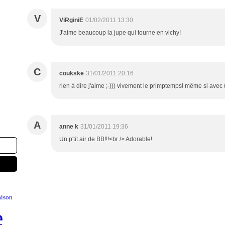
V
ViRginiE
01/02/2011 13:30
J'aime beaucoup la jupe qui tourne en vichy!
C
coukske
31/01/2011 20:16
rien à dire j'aime ;-))) vivement le primptemps! même si avec un 
A
anne k
31/01/2011 19:36
Un p'tit air de BB!!!<br /> Adorable!
ison
e