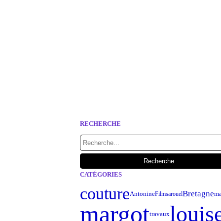
RECHERCHE
CATÉGORIES
couture
Bretagne
Antonine
ma
Film
sarouel
margot
louis
travaux