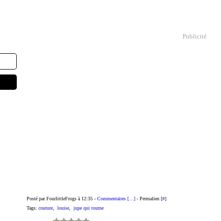
Publicité
Posté par FourlittleFrogs à 12:35 -
Commentaires [
…
]
- Permalien [
#
]
Tags:
couture
,
louise
,
jupe qui tourne