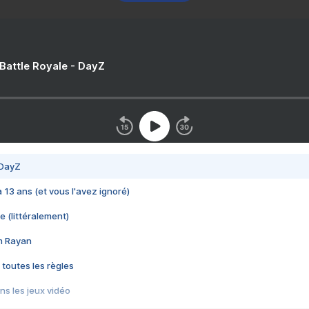
 Battle Royale - DayZ
 DayZ
 a 13 ans (et vous l'avez ignoré)
e (littéralement)
im Rayan
 toutes les règles
s les jeux vidéo