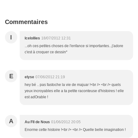
Commentaires
I
Icelollies
18/07/2012 12:31
...oh ces petites choses de l'enfance si importantes...j'adore
c'est à croquer ce dessin*
E
elyse
07/06/2012 21:19
hey bé .. pas fastoche la vie de majuar !<br /> <br /> quels
yeux incroyables elle a ta petite raconteuse d'histoires ! elle
est adOrable !
A
Au FIl de Nous
01/06/2012 20:05
Enorme cette histoire !<br /> <br /> Quelle belle imagination !