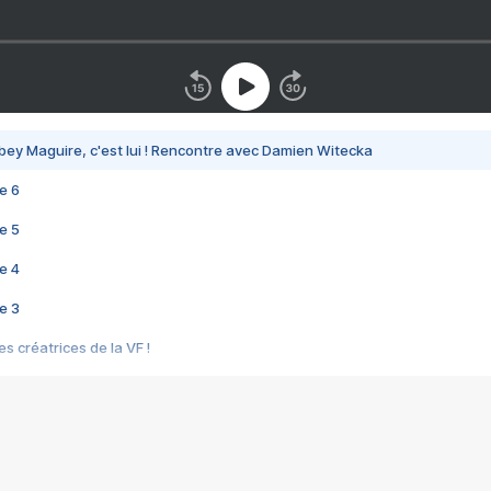
bey Maguire, c'est lui ! Rencontre avec Damien Witecka
e 6
e 5
e 4
e 3
s créatrices de la VF !
e 2
e 1
e Mektoub My Love arrive enfin ! Rencontre avec Shaïn Boumedine et Sal