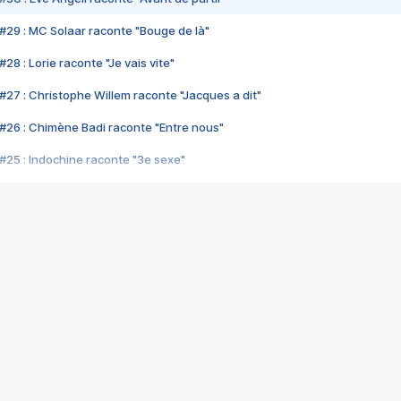
#29 : MC Solaar raconte "Bouge de là"
28 : Lorie raconte "Je vais vite"
#27 : Christophe Willem raconte "Jacques a dit"
#26 : Chimène Badi raconte "Entre nous"
#25 : Indochine raconte "3e sexe"
#24 : Zaho raconte "C'est chelou"
#23 : Patrick Bruel raconte "Au café des délices"
#22 : Kyo raconte "Le chemin"
#21 : Nolwenn Leroy raconte "Cassé"
#20 : Patrick Hernandez raconte "Born to be alive"
#19 : Lorie raconte "Près de moi"
#18 : Michael Jones raconte "A nos actes manqués" (avec Jean-Jacque