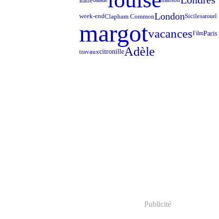
Italie
balade
London
week-end
Sicile
Clapham Common
sarouel
margot
vacances
Paris
Film
Adèle
travaux
citronille
Publicité