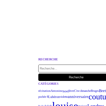
RECHERCHE
CATÉGORIES
Bre
noel
récitation
Antonine
livre
C'est dimanche
Bruges
coutu
anniversaire
Lubéron
pochée 8
violette
louise
Londres
maison