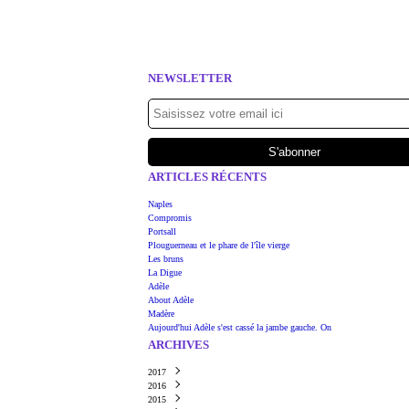
NEWSLETTER
ARTICLES RÉCENTS
Naples
Compromis
Portsall
Plouguerneau et le phare de l'île vierge
Les bruns
La Digue
Adèle
About Adèle
Madère
Aujourd'hui Adèle s'est cassé la jambe gauche. On
ARCHIVES
2017
2016
Juin
(1)
2015
Mars
Août
(1)
(1)