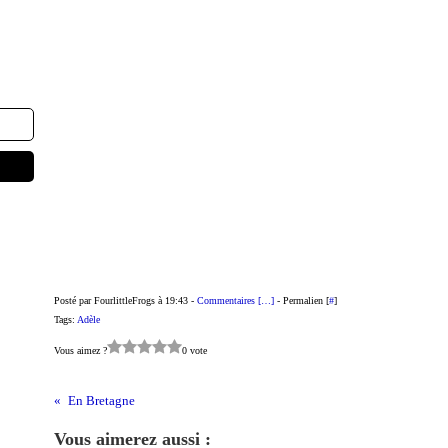
Posté par FourlittleFrogs à 19:43 -
Commentaires [
…
]
- Permalien [
#
]
Tags:
Adèle
Vous aimez ?
0 vote
En Bretagne
Vous aimerez aussi :