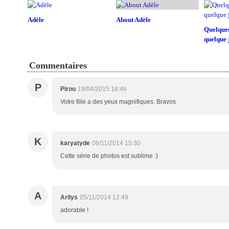
Adèle
About Adèle
Quelques
quelque 
Commentaires
P
Pirou
19/04/2015 18:46
Votre fille a des yeux magnifiques. Bravos
K
karyatyde
06/11/2014 15:30
Cette série de photos est sublime :)
A
Arilys
05/11/2014 12:49
adorable !