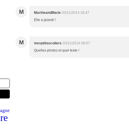
M
MartheandMarie
03/11/2014 18:47
Elle a grandi !
M
mesptitsecoliers
03/11/2014 08:07
Quelles photos et quel texte !
tagne
re