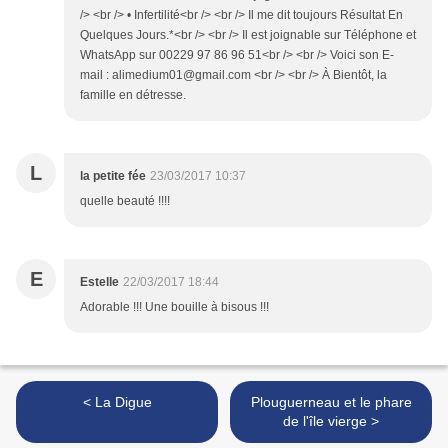
/> <br /> • Infertilité<br /> <br /> Il me dit toujours Résultat En
Quelques Jours.*<br /> <br /> Il est joignable sur Téléphone et
WhatsApp sur 00229 97 86 96 51<br /> <br /> Voici son E-
mail : alimedium01@gmail.com <br /> <br /> À Bientôt, la
famille en détresse.
L
la petite fée
23/03/2017 10:37
quelle beauté !!!!
E
Estelle
22/03/2017 18:44
Adorable !!! Une bouille à bisous !!!
< La Digue
Plouguerneau et le phare
de l'île vierge >