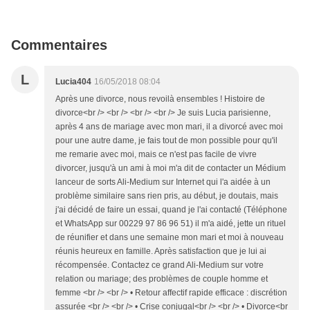
Commentaires
L
Lucia404
16/05/2018 08:04
Après une divorce, nous revoilà ensembles ! Histoire de
divorce<br /> <br /> <br /> <br /> Je suis Lucia parisienne,
après 4 ans de mariage avec mon mari, il a divorcé avec moi
pour une autre dame, je fais tout de mon possible pour qu'il
me remarie avec moi, mais ce n'est pas facile de vivre
divorcer, jusqu'à un ami à moi m'a dit de contacter un Médium
lanceur de sorts Ali-Medium sur Internet qui l'a aidée à un
problème similaire sans rien pris, au début, je doutais, mais
j'ai décidé de faire un essai, quand je l'ai contacté (Téléphone
et WhatsApp sur 00229 97 86 96 51) il m'a aidé, jette un rituel
de réunifier et dans une semaine mon mari et moi à nouveau
réunis heureux en famille. Après satisfaction que je lui ai
récompensée. Contactez ce grand Ali-Medium sur votre
relation ou mariage; des problèmes de couple homme et
femme <br /> <br /> • Retour affectif rapide efficace : discrétion
assurée <br /> <br /> • Crise conjugal<br /> <br /> • Divorce<br