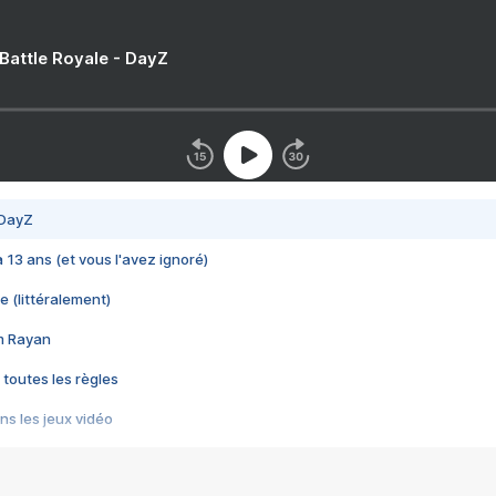
 Battle Royale - DayZ
 DayZ
 a 13 ans (et vous l'avez ignoré)
e (littéralement)
im Rayan
 toutes les règles
s les jeux vidéo
us choquant de Rockstar ? - Le scandale BULLY