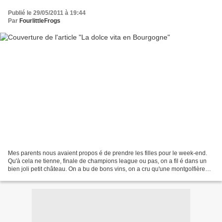
Publié le 29/05/2011 à 19:44
Par
FourlittleFrogs
Mes parents nous avaient propos é de prendre les filles pour le week-end.
Qu'à cela ne tienne, finale de champions league ou pas, on a fil é dans un
bien joli petit château. On a bu de bons vins, on a cru qu'une montgolfière
allait se poser j uste devant...