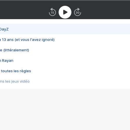
 DayZ
 a 13 ans (et vous l'avez ignoré)
e (littéralement)
im Rayan
 toutes les règles
s les jeux vidéo
us choquant de Rockstar ? - Le scandale BULLY
e plus moche de Steam
du RÊVE tourne au CAUCHEMAR
pendant 8 heures