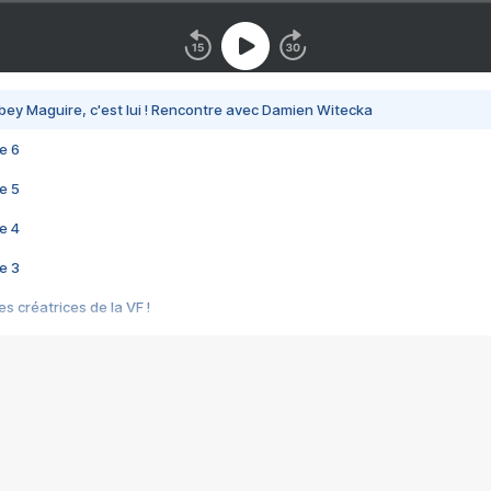
bey Maguire, c'est lui ! Rencontre avec Damien Witecka
e 6
e 5
e 4
e 3
s créatrices de la VF !
e 2
e 1
e Mektoub My Love arrive enfin ! Rencontre avec Shaïn Boumedine et Sal
i : après Toni en famille