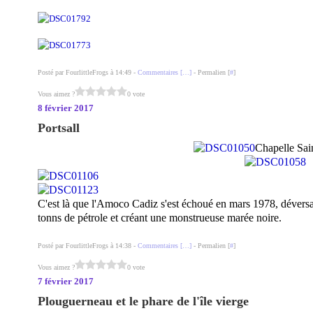
Posté par FourlittleFrogs à 14:49 -
Commentaires [
…
]
- Permalien [
#
]
Vous aimez ?
0 vote
8 février 2017
Portsall
Chapelle Sa
C'est là que l'Amoco Cadiz s'est échoué en mars 1978, déversa
tonns de pétrole et créant une monstrueuse marée noire.
Posté par FourlittleFrogs à 14:38 -
Commentaires [
…
]
- Permalien [
#
]
Vous aimez ?
0 vote
7 février 2017
Plouguerneau et le phare de l'île vierge