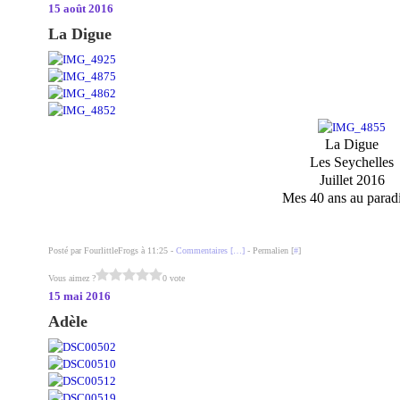
15 août 2016
La Digue
La Digue
Les Seychelles
Juillet 2016
Mes 40 ans au paradis
Posté par FourlittleFrogs à 11:25 -
Commentaires [
…
]
- Permalien [
#
]
Vous aimez ?
0 vote
15 mai 2016
Adèle