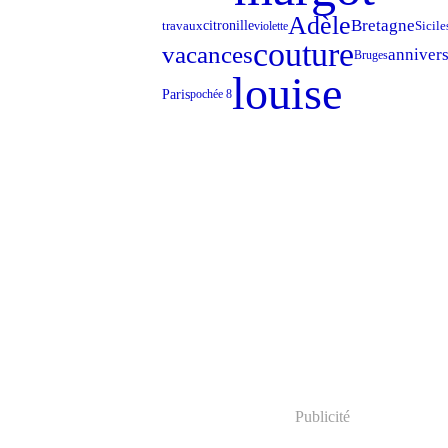
Adèle
Bretagne
travaux
Sicile
citronille
violette
couture
vacances
annivers
Bruges
louise
Paris
pochée 8
Publicité