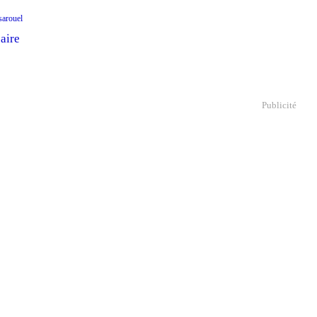
sarouel
aire
Publicité