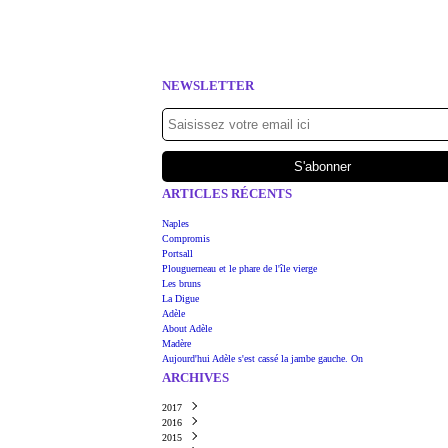
NEWSLETTER
ARTICLES RÉCENTS
Naples
Compromis
Portsall
Plouguerneau et le phare de l'île vierge
Les bruns
La Digue
Adèle
About Adèle
Madère
Aujourd'hui Adèle s'est cassé la jambe gauche. On
ARCHIVES
2017
2016
Juin
(1)
2015
Mars
Août
(1)
(1)