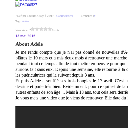
Posté par FourlittleFrogs à 21:17 -
Commentaires [
…
]
- Permalien [
#
]
Tags:
Adèle
Vous aimez ?
0 vote
15 mai 2016
About Adèle
Je me rends compte que je n'ai pas donné de nouvelles d'Adè
plâtres le 10 mars et a mis deux mois à retrouver une marche
pendant tout ce temps afin de tout mettre en oeuvre pour que 
aurions fait sans eux. Depuis une semaine, elle retourne à la c
les puéricultrices qui la suivent depuis 3 ans.
Et puis Adèle a soufflé ses trois bougies le 17 avril. C'est u
dessine et parle très bien. Evidemment, pour ce qui est de la mo
autres enfants de son âge ... Mais à 18 ans, tout cela sera derrièr
Je vous mets une vidéo que je viens de retrouver. Elle date d