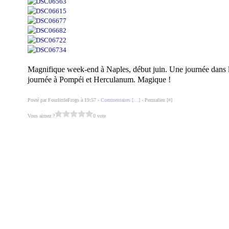
Magnifique week-end à Naples, début juin. Une journée dans l
journée à Pompéi et Herculanum. Magique !
Posté par FourlittleFrogs à 19:57 -
Commentaires [
…
]
- Permalien [
#
]
Vous aimez ?
0 vote