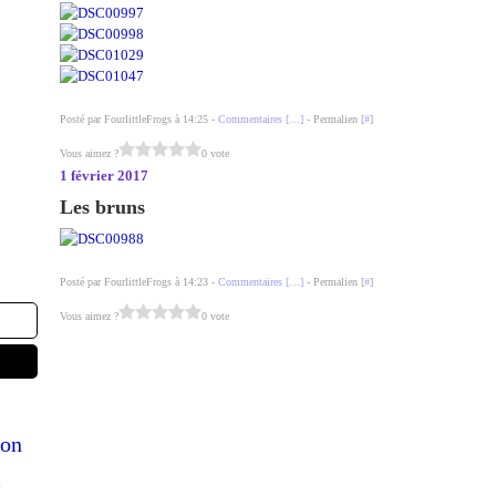
Posté par FourlittleFrogs à 14:25 -
Commentaires [
…
]
- Permalien [
#
]
Vous aimez ?
0 vote
1 février 2017
Les bruns
Posté par FourlittleFrogs à 14:23 -
Commentaires [
…
]
- Permalien [
#
]
Vous aimez ?
0 vote
on
n