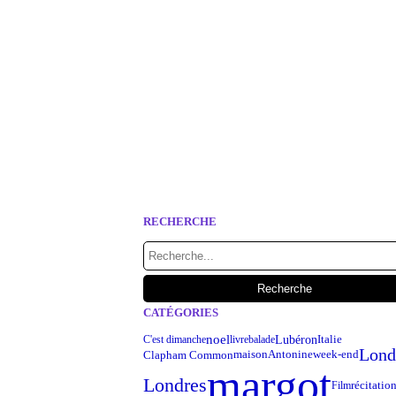
RECHERCHE
CATÉGORIES
noel
Lubéron
Italie
C'est dimanche
livre
balade
Lond
maison
Antonine
week-end
Clapham Common
margot
Londres
récitatio
Film